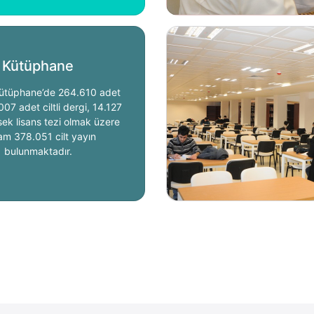
Kütüphane
ütüphane’de 264.610 adet
007 adet ciltli dergi, 14.127
ek lisans tezi olmak üzere
am 378.051 cilt yayın
bulunmaktadır.