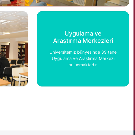
Uygulama ve
Araştırma Merkezleri
Üniversitemiz bünyesinde 39 tane
Uygulama ve Araştırma Merkezi
bulunmaktadır.