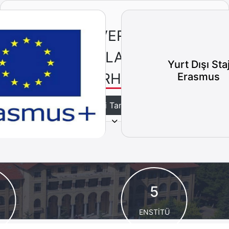
ÜNİVERSİTE
ADAYLARIMIZ
Yurt Dışı Sta
MERHABA
Erasmus
Bizi Tanıyın
5
ENSTİTÜ