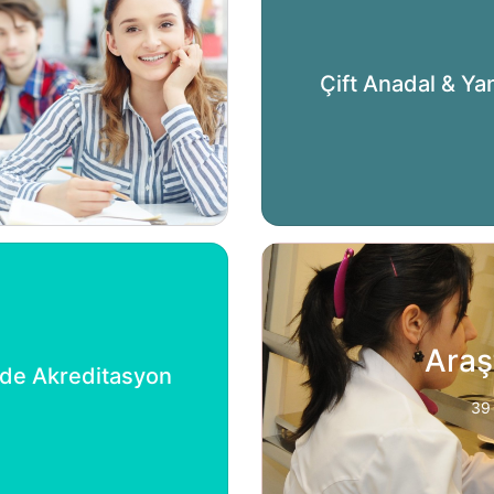
Çift Anadal & Ya
Araş
'de Akreditasyon
39