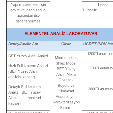
Yapı malzemeleri için
12000
çevre ve insan sağlığı
TL/analiz
açısından
doz
değerlendirmesi
ELEMENTEL ANALİZ
LABORATUVARI
Deney/Analiz
Adı
Cihaz
ÜCRET
(KDV
har
1200
TL/numun
BET Yüzey Alanı
Analizi
Micromeritics
3Flex Model
Hızlı Full İzoterm Analizi
1700TL/numun
BET Yüzey
(BET Yüzey Alanı
Alanı, Mikro
analizini kapsar)
Gözenek
Boyutu ve
Detaylı Full İzoterm
2000
TL/numun
Kimyasal
Analizi (BET Yüzey
Adsorpsiyon
Alanı analizini
Karakterizasyon
kapsar)
Sistemi