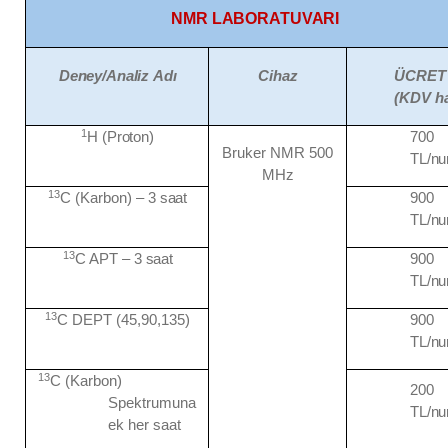
NMR
LABORATUVARI
Deney/Analiz
Adı
Cihaz
ÜCRET
(KDV
h
1
H
(Proton)
700
Bruker NMR 500
TL/n
MHz
13
C (Karbon) – 3
saat
900
TL/n
13
C APT – 3
saat
900
TL/n
13
C DEPT (45,90,135)
900
TL/n
13
C (Karbon)
200
Spektrumuna
TL/n
ek her saat