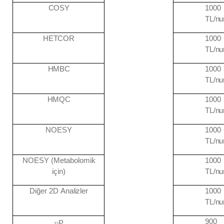
COSY
1000
TL/n
HETCOR
1000
TL/n
HMBC
1000
TL/n
HMQC
1000
TL/n
NOESY
1000
TL/n
NOESY (Metabolomik
1000
için)
TL/n
Diğer 2D
Analizler
1000
TL/n
900
P