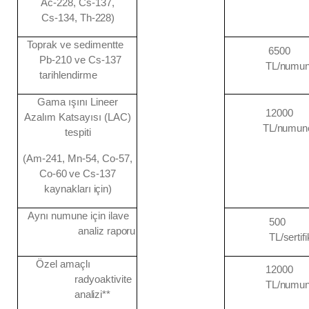
Ac-
228, Cs-137,
Cs-134, Th-
228)
Toprak ve sedimentte
6500
Pb-210 ve Cs-137
TL/numu
tarihlendirme
Gama ışını Lineer
12000
Azalım Katsayısı (LAC)
TL/numun
tespiti
(Am-241, Mn-54, Co-57,
Co-
60
ve Cs-137
kaynakları
için)
Aynı numune için ilave
500
analiz
raporu
TL/sertif
Özel amaçlı
12000
radyoaktivite
TL/numu
analizi**