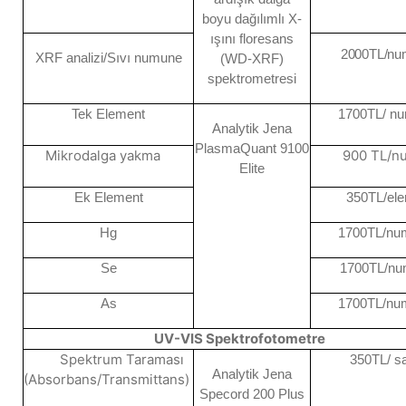
boyu dağılımlı X-
ışını floresans
2000
TL/nu
XRF analizi/Sıvı
numune
(WD-XRF)
spektrometresi
Tek Element
1700TL/ n
Analytik Jena
PlasmaQuant 9100
Mikrodalga yakma
900 TL/n
Elite
Ek Element
350TL/ele
Hg
1700TL/nu
Se
1700TL/nu
As
1700TL/nu
UV-VIS Spektrofotometre
Spektrum Taraması
350TL/ s
Analytik Jena
(Absorbans/Transmittans)
Specord 200 Plus