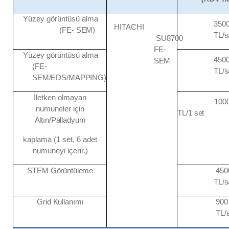
Yüzey görüntüsü alma
350
HITACHI
(FE-
SEM)
TL/s
SU8700
FE-
Yüzey görüntüsü alma
450
SEM
(FE-
TL/s
SEM/EDS/MAPPING)
İletken olmayan
100
numuneler için
TL/1
set
Altın/Palladyum
kaplama (1 set, 6 adet
numuneyi içerir.)
STEM
Görüntüleme
450
TL/s
Grid
Kullanımı
900
TL/