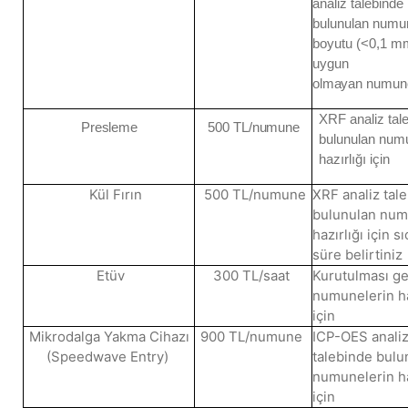
analiz talebinde
bulunulan numu
boyutu (<0,1 m
uygun
olmayan
numun
XRF analiz tal
Presleme
500
TL/numune
bulunulan numu
hazırlığı için
Kül Fırın
500 TL/numune
XRF analiz tal
bulunulan num
hazırlığı için s
süre belirtiniz
Etüv
300 TL/saat
Kurutulması g
numunelerin ha
için
Mikrodalga Yakma Cihazı
900 TL/numune
ICP-OES anali
(Speedwave Entry)
talebinde bulu
numunelerin ha
için