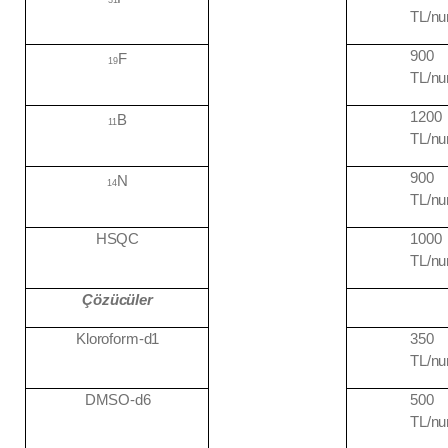
31
TL/n
900
F
19
TL/n
1200
B
11
TL/n
900
N
14
TL/n
HSQC
1000
TL/n
Çözücüler
Kloroform-
d1
350
TL/n
DMSO-
d6
500
TL/n