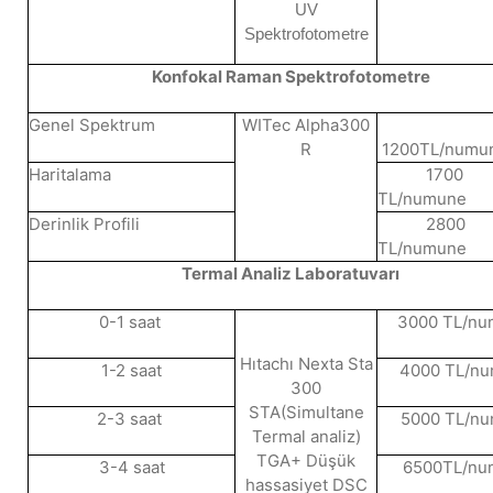
UV
Spektrofotometre
Konfokal Raman Spektrofotometre
Genel Spektrum
WITec Alpha300
R
1200TL/numu
Haritalama
1700
TL/numune
Derinlik Profili
2800
TL/numune
Termal Analiz Laboratuvarı
0-1 saat
3000 TL/n
Hıtachı Nexta Sta
1-2 saat
4000 TL/n
300
STA(Simultane
2-3 saat
5000 TL/n
Termal analiz)
TGA+ Düşük
3-4 saat
6500TL/nu
hassasiyet DSC