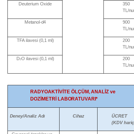
Deuterium
Oxide
350
TL/n
Metanol-
d4
900
TL/n
TFA ilavesi (0,1
ml)
200
TL/n
D
O ilavesi (0,1
ml)
200
2
TL/n
RADYOAKTİVİTE ÖLÇÜM, ANALİZ ve
DOZİMETRİ
LABORATUVARI*
Deney/Analiz
Adı
Cihaz
ÜCRET
(KDV
hariç