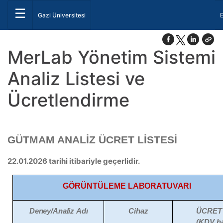
☰
D
Gazi Üniversitesi
MerLab Yönetim Sistemi
Analiz Listesi ve
Ücretlendirme
GÜTMAM ANALİZ ÜCRET LİSTESİ
22.01.2026 tarihi itibariyle geçerlidir.
GÖRÜNTÜLEME
LABORATUVARI
Deney/Analiz
Adı
Cihaz
ÜCRET
(KDV
h