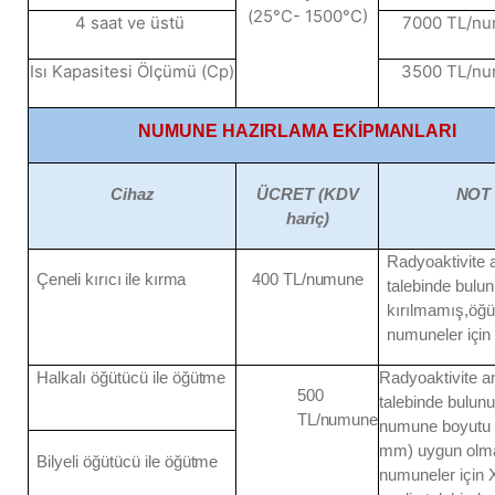
(25°C- 1500°C)
4 saat ve üstü
7000 TL/n
Isı Kapasitesi Ölçümü (Cp)
3500 TL/n
NUMUNE HAZIRLAMA
EKİPMANLARI
Cihaz
ÜCRET (KDV
NOT
hariç)
Radyoaktivite 
Çeneli
kırıcı
ile
kırma
400
TL/numune
talebinde bulun
kırılmamış,
öğü
numuneler
için
Halkalı öğütücü ile
öğütme
Radyoaktivite an
500
talebinde bulunu
TL/numune
numune boyutu 
mm) uygun olm
Bilyeli öğütücü ile
öğütme
numuneler için