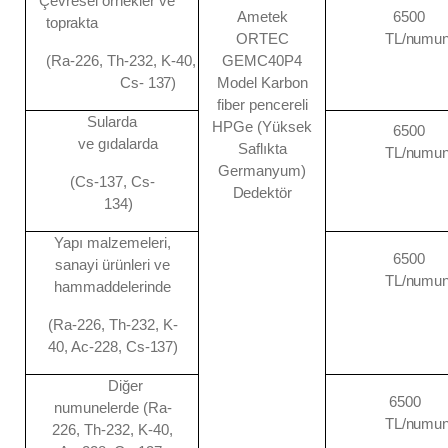
Çevresel örnekler ve
Ametek
6500
toprakta
ORTEC
TL/numu
(Ra-226, Th-232, K-40,
GEMC40P4
Cs-
137)
Model Karbon
fiber pencereli
Sularda
HPGe (Yüksek
6500
ve
gıdalarda
Saflıkta
TL/numu
Germanyum)
(Cs-137, Cs-
Dedektör
134)
Yapı malzemeleri,
6500
sanayi ürünleri ve
TL/numu
hammaddelerinde
(Ra-226, Th-232, K-
40, Ac-
228, Cs-
137)
Diğer
6500
numunelerde (Ra-
TL/numu
226, Th-232, K-40,