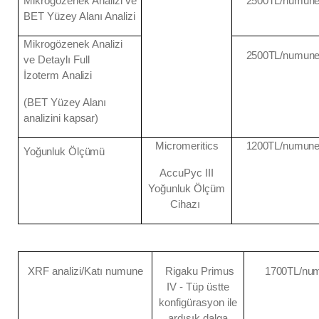
Mikrogözenek Analizi ve
2500
TL/numun
BET Yüzey Alanı Analizi
Mikrogözenek Analizi
2500
TL/numun
ve Detaylı Full
İzoterm
Analizi
(BET Yüzey Alanı
analizini
kapsar)
Micromeritics
1200
TL/numun
Yoğunluk
Ölçümü
AccuPyc III
Yoğunluk Ölçüm
Cihazı
XRF analizi/Katı
numune
Rigaku Primus
1700
TL/nu
IV - Tüp üstte
konfigürasyon ile
ardışık dalga